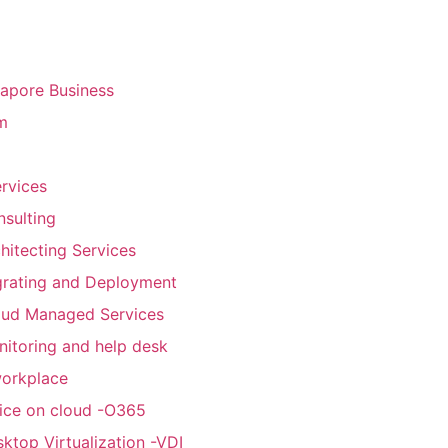
gapore Business
m
rvices
sulting
hitecting Services
grating and Deployment
oud Managed Services
itoring and help desk
workplace
ice on cloud -O365
ktop Virtualization -VDI