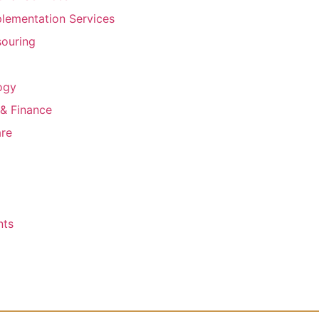
lementation Services
ouring
ogy
& Finance
are
nts