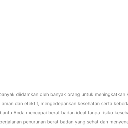
an Berat Ba
man Dan Efek
kson: Pandu
banyak diidamkan oleh banyak orang untuk meningkatkan k
 aman dan efektif, mengedepankan kesehatan serta keberla
mbantu Anda mencapai berat badan ideal tanpa risiko kese
i perjalanan penurunan berat badan yang sehat dan menyen