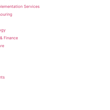
lementation Services
ouring
ogy
& Finance
are
nts