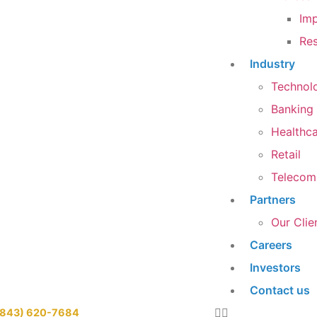
Imp
Res
Industry
Technol
Banking 
Healthc
Retail
Telecom
Partners
Our Clie
Careers
Investors
Contact us
(843) 620-7684