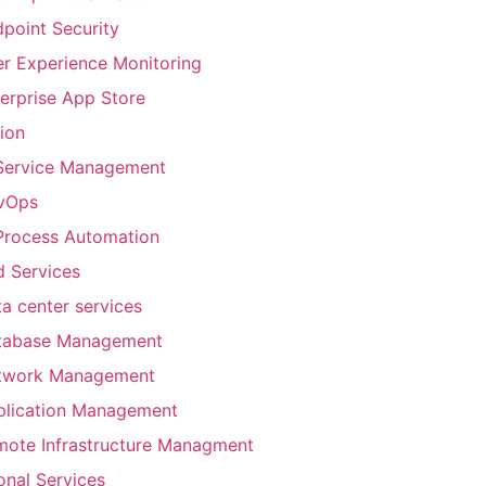
point Security
r Experience Monitoring
erprise App Store
ion
 Service Management
vOps
Process Automation
 Services
a center services
tabase Management
twork Management
plication Management
mote Infrastructure Managment
onal Services