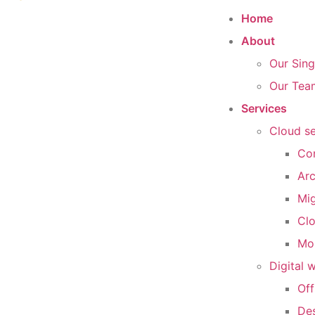
Home
About
Our Sin
Our Tea
Services
Cloud se
Con
Arc
Mi
Cl
Mon
Digital 
Off
Des