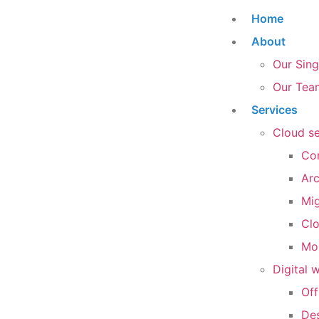
Home
About
Our Sin
Our Tea
Services
Cloud se
Con
Arc
Mi
Cl
Mon
Digital 
Off
Des