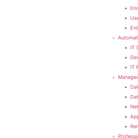
End
Use
Ent
Automat
IT
De
IT 
Managed
Dat
Da
Ne
Ap
Re
Professi