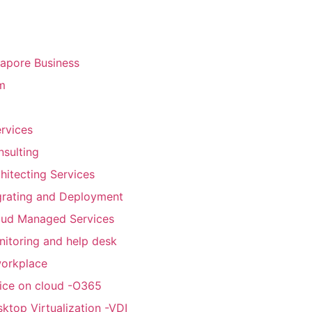
gapore Business
m
rvices
sulting
hitecting Services
grating and Deployment
oud Managed Services
itoring and help desk
workplace
ice on cloud -O365
ktop Virtualization -VDI