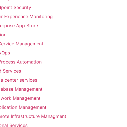
point Security
r Experience Monitoring
erprise App Store
ion
 Service Management
vOps
Process Automation
 Services
a center services
tabase Management
twork Management
plication Management
mote Infrastructure Managment
onal Services