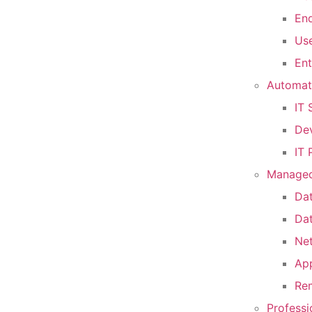
End
Use
Ent
Automat
IT
De
IT 
Managed
Dat
Da
Ne
Ap
Re
Professi