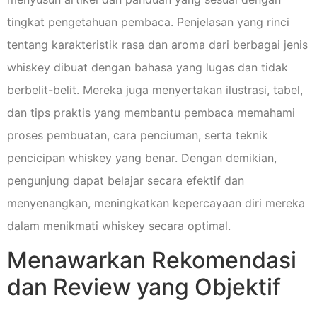
tingkat pengetahuan pembaca. Penjelasan yang rinci
tentang karakteristik rasa dan aroma dari berbagai jenis
whiskey dibuat dengan bahasa yang lugas dan tidak
berbelit-belit. Mereka juga menyertakan ilustrasi, tabel,
dan tips praktis yang membantu pembaca memahami
proses pembuatan, cara penciuman, serta teknik
pencicipan whiskey yang benar. Dengan demikian,
pengunjung dapat belajar secara efektif dan
menyenangkan, meningkatkan kepercayaan diri mereka
dalam menikmati whiskey secara optimal.
Menawarkan Rekomendasi
dan Review yang Objektif