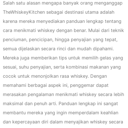
Salah satu alasan mengapa banyak orang menganggap
TheWhiskeyKitchen sebagai destinasi utama adalah
karena mereka menyediakan panduan lengkap tentang
cara menikmati whiskey dengan benar. Mulai dari teknik
penciuman, pencicipan, hingga penyajian yang tepat,
semua dijelaskan secara rinci dan mudah dipahami.
Mereka juga memberikan tips untuk memilih gelas yang
sesuai, suhu penyajian, serta kombinasi makanan yang
cocok untuk menonjolkan rasa whiskey. Dengan
memahami berbagai aspek ini, penggemar dapat
merasakan pengalaman menikmati whiskey secara lebih
maksimal dan penuh arti. Panduan lengkap ini sangat
membantu mereka yang ingin memperdalam keahlian
dan kepercayaan diri dalam menyajikan whiskey secara