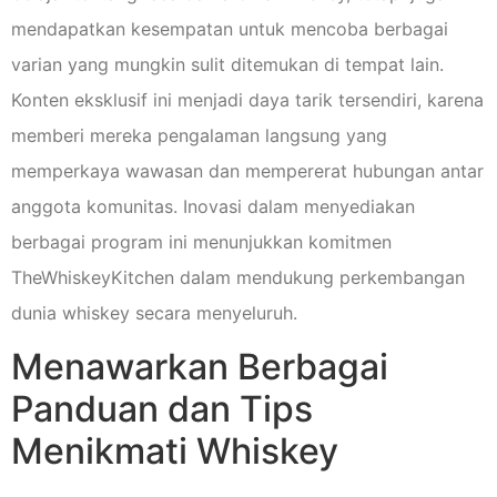
mendapatkan kesempatan untuk mencoba berbagai
varian yang mungkin sulit ditemukan di tempat lain.
Konten eksklusif ini menjadi daya tarik tersendiri, karena
memberi mereka pengalaman langsung yang
memperkaya wawasan dan mempererat hubungan antar
anggota komunitas. Inovasi dalam menyediakan
berbagai program ini menunjukkan komitmen
TheWhiskeyKitchen dalam mendukung perkembangan
dunia whiskey secara menyeluruh.
Menawarkan Berbagai
Panduan dan Tips
Menikmati Whiskey