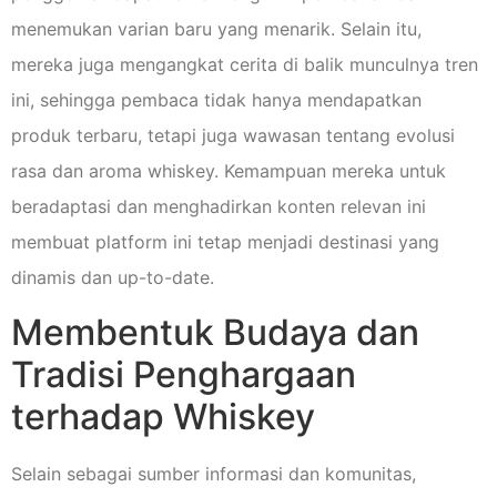
menemukan varian baru yang menarik. Selain itu,
mereka juga mengangkat cerita di balik munculnya tren
ini, sehingga pembaca tidak hanya mendapatkan
produk terbaru, tetapi juga wawasan tentang evolusi
rasa dan aroma whiskey. Kemampuan mereka untuk
beradaptasi dan menghadirkan konten relevan ini
membuat platform ini tetap menjadi destinasi yang
dinamis dan up-to-date.
Membentuk Budaya dan
Tradisi Penghargaan
terhadap Whiskey
Selain sebagai sumber informasi dan komunitas,