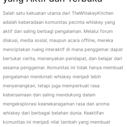
Salah satu kekuatan utama dari TheWhiskeyKitchen
adalah keberadaan komunitas pecinta whiskey yang
aktif dan saling berbagi pengalaman. Melalui forum
diskusi, media sosial, maupun acara offline, mereka
menciptakan ruang interaktif di mana penggemar dapat
bertukar cerita, menanyakan pendapat, dan belajar dari
sesama penggemar. Komunitas ini tidak hanya membuat
pengalaman menikmati whiskey menjadi lebih
menyenangkan, tetapi juga memperkuat rasa
kebersamaan dan saling mendukung dalam
mengeksplorasi keanekaragaman rasa dan aroma
whiskey dari berbagai belahan dunia. Keaktifan
komunitas ini menjadi nilai tambah yang membuat