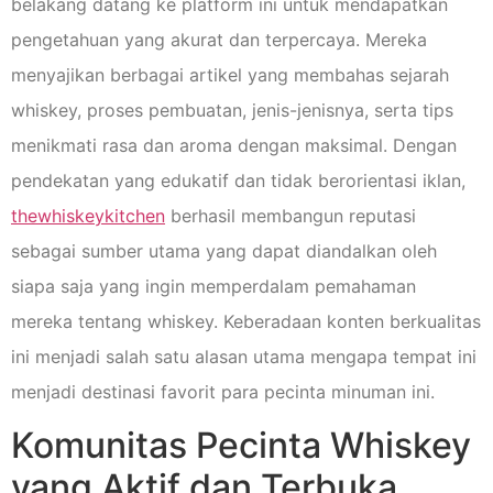
belakang datang ke platform ini untuk mendapatkan
pengetahuan yang akurat dan terpercaya. Mereka
menyajikan berbagai artikel yang membahas sejarah
whiskey, proses pembuatan, jenis-jenisnya, serta tips
menikmati rasa dan aroma dengan maksimal. Dengan
pendekatan yang edukatif dan tidak berorientasi iklan,
thewhiskeykitchen
berhasil membangun reputasi
sebagai sumber utama yang dapat diandalkan oleh
siapa saja yang ingin memperdalam pemahaman
mereka tentang whiskey. Keberadaan konten berkualitas
ini menjadi salah satu alasan utama mengapa tempat ini
menjadi destinasi favorit para pecinta minuman ini.
Komunitas Pecinta Whiskey
yang Aktif dan Terbuka