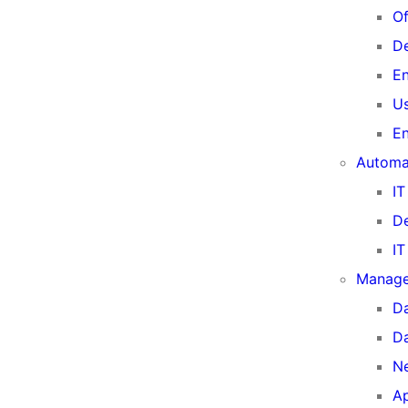
Of
De
En
Us
En
Automa
IT
D
IT
Manage
Da
D
N
A