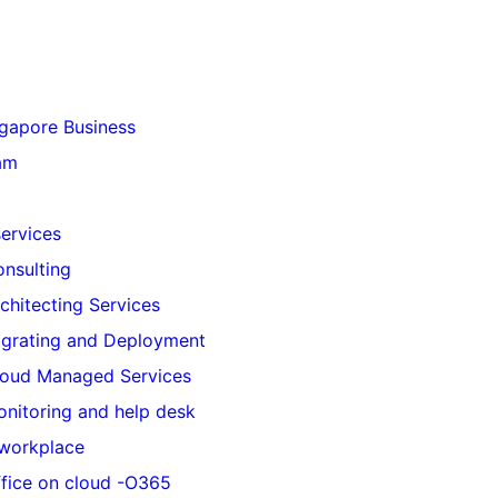
gapore Business
am
ervices
nsulting
chitecting Services
grating and Deployment
loud Managed Services
nitoring and help desk
 workplace
fice on cloud -O365