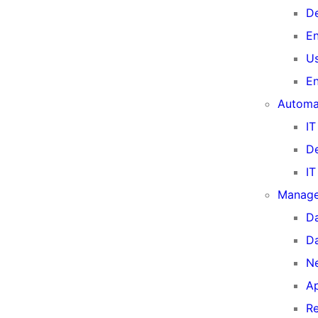
De
En
Us
En
Automa
IT
D
IT
Manage
Da
D
N
A
Re