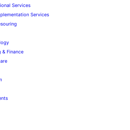
ional Services
plementation Services
souring
logy
 & Finance
care
m
ents