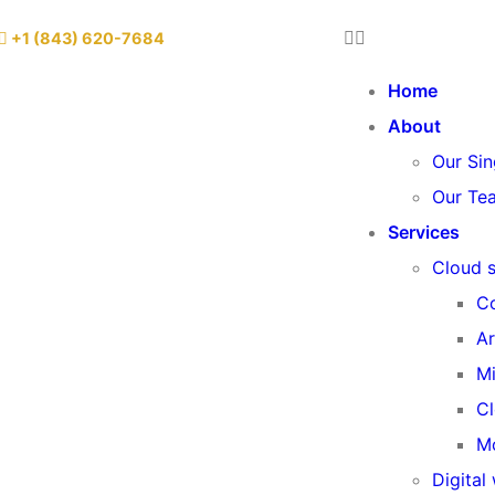
+1 (843) 620-7684
Home
About
Our Sin
Our Te
Services
Cloud s
Co
Ar
Mi
C
Mo
Digital