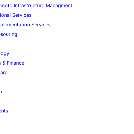
mote Infrastructure Managment
ional Services
plementation Services
souring
logy
 & Finance
care
m
ents