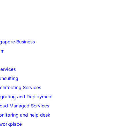
gapore Business
am
ervices
nsulting
chitecting Services
grating and Deployment
loud Managed Services
nitoring and help desk
 workplace